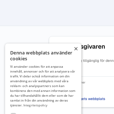
Om arbetsgivaren
×
Denna webbplats använder
cookies
Ingen beskrivning tillgänglig för den
arbetsgivare.
Vi använder cookies för att anpassa
innehåll, annonser och för att analysera vår
trafik. Vi delar också information om din
användning av vår webbplats med våra
Organisationsnummer
reklam- och analyspartners som kan
8660013239
kombinera den med annan information som
Webbplats
du har tillhandahållit dem eller som de har
Besök företagets webbplats
samlat in från din användning av deras
tjänster.
Integritetspolicy