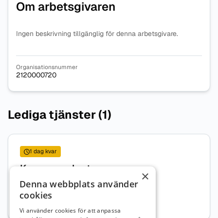
Om arbetsgivaren
Ingen beskrivning tillgänglig för denna arbetsgivare.
Organisationsnummer
2120000720
Lediga tjänster (1)
1 dag kvar
Kommunsekreterare
×
Denna webbplats använder
Kommunsekreterare
Kalmar län
cookies
Heltid
Sök senast: 09 augusti 2026
Vi använder cookies för att anpassa