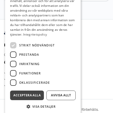
innehåll, annonser och för att analysera vår
trafik. Vi delar också information om din
användning av vår webbplats med våra
reklam- och analyspartners som kan
kombinera den med annan information som
Sidfot
du har tillhandahållit dem eller som de har
samlat in från din användning av deras
tjänster.
Integritetspolicy
Kontakt
STRIKT NÖDVÄNDIGT
PRESTANDA
Om oss
Övrigt
INRIKTNING
Jobb inom pedagogik
FUNKTIONER
Jobb inom farmaci
OKLASSIFICERADE
Jobb inom ekonomi
ACCEPTERA ALLA
AVVISA ALLT
VISA DETALJER
© 2026 Jobbinomjuridik. Alla rättigheter förbehålls.