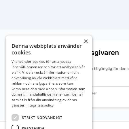
×
Denna webbplats använder
Om arbetsgivaren
cookies
Vi använder cookies för att anpassa
innehåll, annonser och för att analysera vår
Ingen beskrivning tillgänglig för den
trafik. Vi delar också information om din
arbetsgivare.
användning av vår webbplats med våra
reklam- och analyspartners som kan
kombinera den med annan information som
Organisationsnummer
du har tillhandahållit dem eller som de har
2120000217
samlat in från din användning av deras
tjänster.
Integritetspolicy
STRIKT NÖDVÄNDIGT
Sidfot
PRESTANDA