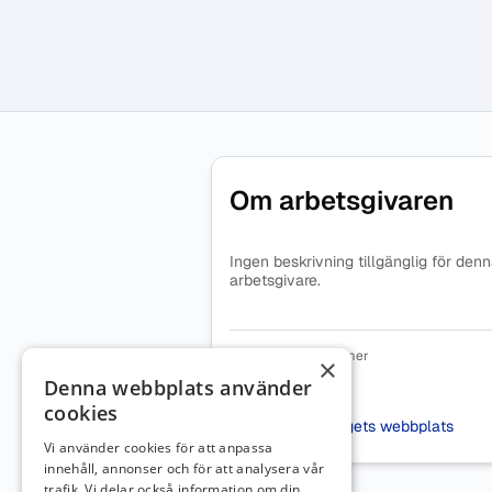
Om arbetsgivaren
Ingen beskrivning tillgänglig för den
arbetsgivare.
Organisationsnummer
×
5593607517
Denna webbplats använder
cookies
Webbplats
Besök företagets webbplats
Vi använder cookies för att anpassa
innehåll, annonser och för att analysera vår
trafik. Vi delar också information om din