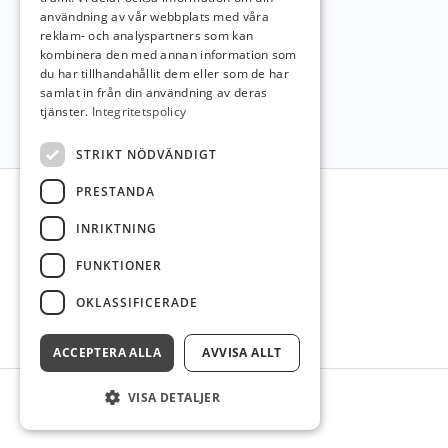
användning av vår webbplats med våra
reklam- och analyspartners som kan
kombinera den med annan information som
du har tillhandahållit dem eller som de har
samlat in från din användning av deras
tjänster.
Integritetspolicy
STRIKT NÖDVÄNDIGT
Sidfot
PRESTANDA
INRIKTNING
FUNKTIONER
OKLASSIFICERADE
ACCEPTERA ALLA
AVVISA ALLT
VISA DETALJER