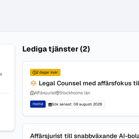
Lediga tjänster (2)
2 dagar kvar
na
Legal Counsel med affärsfokus ti
Affärsjurist
Stockholms län
Heltid
Sök senast: 08 augusti 2026
Affärsjurist till snabbväxande AI-bol