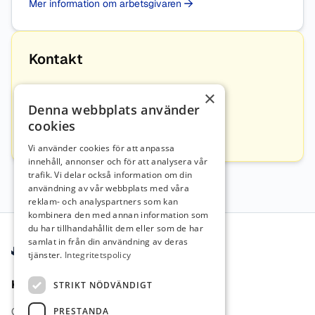
Mer information om arbetsgivaren
Kontakt
×
Lars Bjerke
Denna webbplats använder
cookies
lars.bjerke@4klovern.se
076-134 47 33
Vi använder cookies för att anpassa
innehåll, annonser och för att analysera vår
trafik. Vi delar också information om din
användning av vår webbplats med våra
reklam- och analyspartners som kan
kombinera den med annan information som
Sidfot
du har tillhandahållit dem eller som de har
samlat in från din användning av deras
tjänster.
Integritetspolicy
Kontakt
STRIKT NÖDVÄNDIGT
PRESTANDA
Om oss