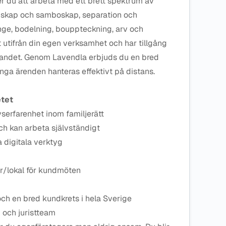
 du att arbeta med ett brett spektrum av
enskap och samboskap, separation och
ge, bodelning, bouppteckning, arv och
t utifrån din egen verksamhet och har tillgång
i landet. Genom Lavendla erbjuds du en bred
nga ärenden hanteras effektivt på distans.
etet
vserfarenhet inom familjerätt
 kan arbeta självständigt
a digitala verktyg
or/lokal för kundmöten
och en bred kundkrets i hela Sverige
- och juristteam