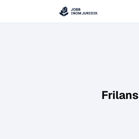
Jobbinomjuridik
Hoppa till innehåll
Frilan