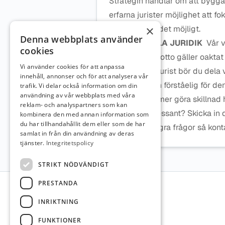
Strategin handlar om att bygga
erfarna jurister möjlighet att f
×
plattform gör det möjligt.
Denna webbplats använder
OM LAVENDLA JURIDIK
Vår v
cookies
lättare
. Vårt motto gäller oakta
Vi använder cookies för att anpassa
klienter. Som jurist bör du dela 
innehåll, annonser och för att analysera vår
tillgänglig och förståelig för de
trafik. Vi delar också information om din
användning av vår webbplats med våra
kunskap kommer göra skillnad 
reklam- och analyspartners som kan
Låter det intressant? Skicka in
kombinera den med annan information som
du har tillhandahållit dem eller som de har
Om du har några frågor så kon
samlat in från din användning av deras
tjänster.
Integritetspolicy
STRIKT NÖDVÄNDIGT
Sidfot
PRESTANDA
INRIKTNING
FUNKTIONER