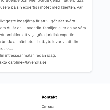
 förtroende och klientvärde genom att erbjuda
okusera på sin expertis i mötet med klienten. Vår
iktigaste ledstjärna är att vi
gör det svåra
t om du är en i Lavendla-familjen eller en av våra
vår ambition att vilja göra juridisk expertis
n breda allmänheten. I utbyte lovar vi att din
hos oss.
 din intresseanmälan redan idag.
takta caroline@lavendla.se
Kontakt
Om oss