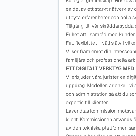
Kollegial gemenskap: Hos oss ä
en del av ett starkt nätverk av 
utbyta erfarenheter och bolla 
Tillgång till vår skräddarsydda
Frihet att i samråd med kunden 
Full flexibilitet – välj själv i v
Vi ser fram emot din intressean
familjära och professionella arb
ETT DIGITALT VERKTYG ME
Vi erbjuder våra jurister en digi
uppdrag. Modellen är enkel: vi 
och administration så att du som
expertis till klienten.
Lavendlas kommission motsvarar
klient. Kommissionen används fö
av den tekniska plattformen sam