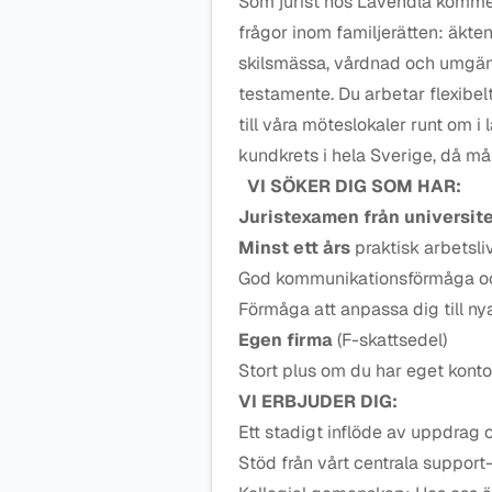
Som jurist hos Lavendla kommer
frågor inom familjerätten: äkt
skilsmässa, vårdnad och umgän
testamente. Du arbetar flexibel
till våra möteslokaler runt om 
kundkrets i hela Sverige, då må
VI SÖKER DIG SOM HAR:
Juristexamen från universit
Minst ett års
praktisk arbetsli
God kommunikationsförmåga och
Förmåga att anpassa dig till ny
Egen firma
(F-skattsedel)
Stort plus om du har eget kont
VI ERBJUDER DIG:
Ett stadigt inflöde av uppdrag 
Stöd från vårt centrala support