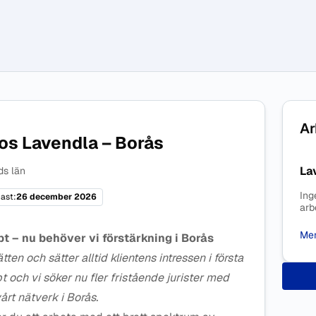
Ar
hos Lavendla – Borås
La
ds län
Ing
ast:
26 december 2026
arb
Mer
t – nu behöver vi förstärkning i Borås
ätten och sätter alltid klientens intressen i första
och vi söker nu fler fristående jurister med
vårt nätverk i Borås.