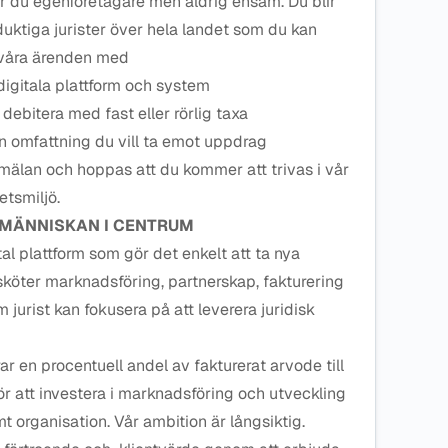
r du egenföretagare men aldrig ensam. Du blir
duktiga jurister över hela landet som du kan
svåra ärenden med
 digitala plattform och system
debitera med fast eller rörlig taxa
ilken omfattning du vill ta emot uppdrag
mälan och hoppas att du kommer att trivas i vår
etsmiljö.
D MÄNNISKAN I CENTRUM
tal plattform som gör det enkelt att ta nya
sköter marknadsföring, partnerskap, fakturering
 jurist kan fokusera på att leverera juridisk
 en procentuell andel av fakturerat arvode till
r att investera i marknadsföring och utveckling
t organisation. Vår ambition är långsiktig.