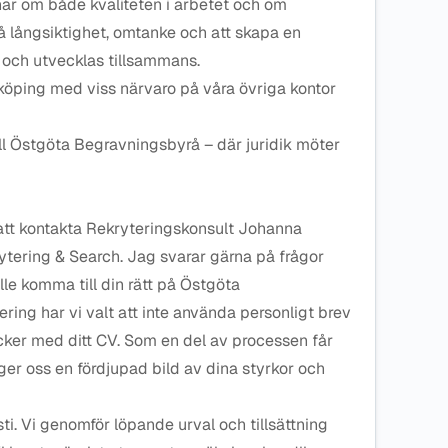
ar om både kvaliteten i arbetet och om
på långsiktighet, omtanke och att skapa en
 och utvecklas tillsammans.
rköping med viss närvaro på våra övriga kontor
l Östgöta Begravningsbyrå – där juridik möter
 att kontakta Rekryteringskonsult Johanna
tering & Search. Jag svarar gärna på frågor
lle komma till din rätt på Östgöta
ring har vi valt att inte använda personligt brev
cker med ditt CV. Som en del av processen får
er oss en fördjupad bild av dina styrkor och
i. Vi genomför löpande urval och tillsättning