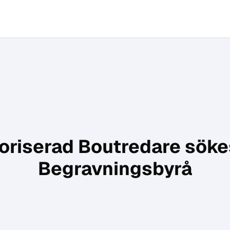
toriserad Boutredare sökes
Begravningsbyrå