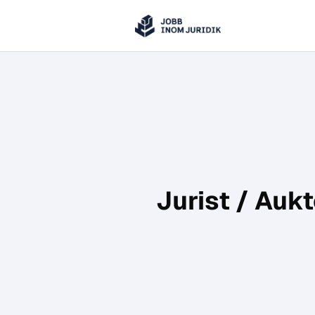
Jobbinomjuridik
Hoppa till innehåll
Jurist / Auk