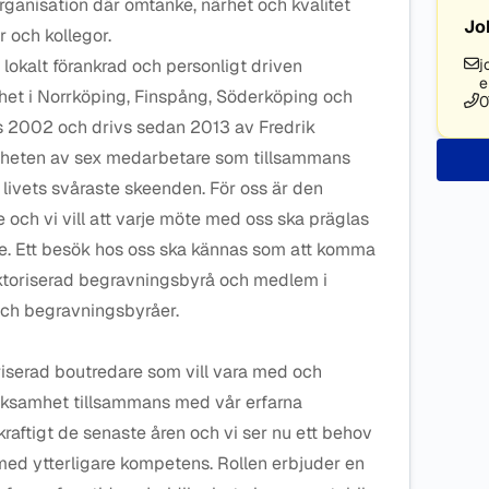
organisation där omtanke, närhet och kvalitet
Jo
r och kollegor.
lokalt förankrad och personligt driven
j
e
t i Norrköping, Finspång, Söderköping och
0
 2002 och drivs sedan 2013 av Fredrik
mheten av sex medarbetare som tillsammans
livets svåraste skeenden. För oss är den
och vi vill att varje möte med oss ska präglas
e. Ett besök hos oss ska kännas som att komma
auktoriserad begravningsbyrå och medlem i
 och begravningsbyråer.
oriserad boutredare som vill vara med och
rksamhet tillsammans med vår erfarna
kraftigt de senaste åren och vi ser nu ett behov
med ytterligare kompetens. Rollen erbjuder en