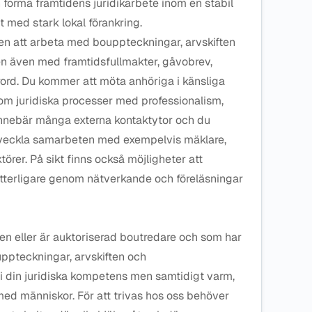
 forma framtidens juridikarbete inom en stabil
med stark lokal förankring.
en att arbeta med bouppteckningar, arvskiften
n även med framtidsfullmakter, gåvobrev,
rd. Du kommer att möta anhöriga i känsliga
om juridiska processer med professionalism,
innebär många externa kontaktytor och du
veckla samarbeten med exempelvis mäklare,
örer. På sikt finns också möjligheter att
tterligare genom nätverkande och föreläsningar
en eller är auktoriserad boutredare och som har
uppteckningar, arvskiften och
 i din juridiska kompetens men samtidigt varm,
med människor. För att trivas hos oss behöver