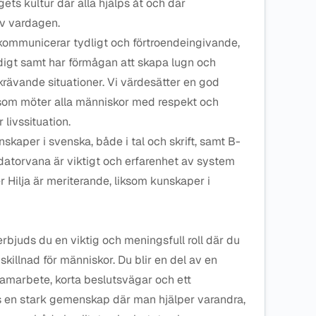
ets kultur där alla hjälps åt och där
av vardagen.
 kommunicerar tydligt och förtroendeingivande,
digt samt har förmågan att skapa lugn och
rävande situationer. Vi värdesätter en god
om möter alla människor med respekt och
livssituation.
aper i svenska, både i tal och skrift, samt B-
od datorvana är viktigt och erfarenhet av system
r Hilja är meriterande, liksom kunskaper i
bjuds du en viktig och meningsfull roll där du
skillnad för människor. Du blir en del av en
samarbete, korta beslutsvägar och ett
s en stark gemenskap där man hjälper varandra,