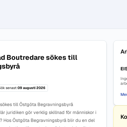
Ar
ad Boutredare sökes till
gsbyrå
EI
Ing
arb
Sök senast:
09 augusti 2026
Mer
 sökes till Östgöta Begravningsbyrå
är juridiken gör verklig skillnad för människor i
Ko
? Hos Östgöta Begravningsbyrå blir du en del