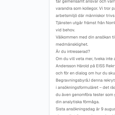
tar gemensamt ansvar och värn
varandra som kollegor. Vi tror 
arbetsmiljö där människor trivs
Tjänsten utgår främst från Nor
vid behov.
Välkommen med din ansökan til
medmänsklighet.
Är du intresserad?
Om du vill veta mer, tveka inte
Andersson Härold på EISS Rekry
och för en dialog om hur du sku
Begravningsbyrå.I denna rekryte
i ansökningsformuläret – det rä
du även genomföra tester som g
din analytiska förmåga.
Sista ansökningsdag är 9 august