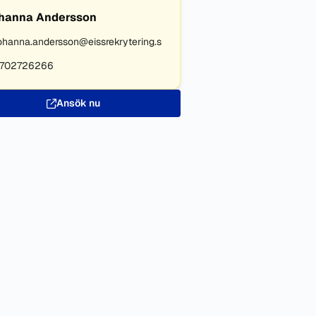
hanna Andersson
ohanna.andersson@eissrekrytering.s
702726266
Ansök nu