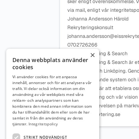
sker enligt överenskommelse. V
via mail, enligt vår integritets
Johanna Andersson Härold
Rekryteringskonsult
johanna.andersson@eissrekryte
0702726266
×
EISS Rekrytering & Search
Denna webbplats använder
EISS Rekrytering & Search är et
cookies
Norrköping och Linköping. Ge
Vi använder cookies för att anpassa
marknadsledande system och innov
innehåll, annonser och för att analysera vår
nivå. Vårt mål är att etablera 
trafik. Vi delar också information om din
användning av vår webbplats med våra
inom rekrytering och vår vision
reklam- och analyspartners som kan
kandidatupplevelsen på markna
kombinera den med annan information som
du har tillhandahållit dem eller som de har
www.eissrekrytering.se
samlat in från din användning av deras
tjänster.
Integritetspolicy
STRIKT NÖDVÄNDIGT