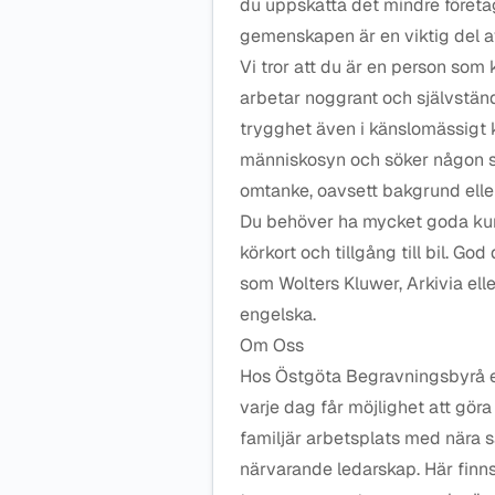
du uppskatta det mindre företag
gemenskapen är en viktig del 
Vi tror att du är en person som
arbetar noggrant och självstän
trygghet även i känslomässigt k
människosyn och söker någon s
omtanke, oavsett bakgrund eller 
Du behöver ha mycket goda kunsk
körkort och tillgång till bil. G
som Wolters Kluwer, Arkivia elle
engelska.
Om Oss
Hos Östgöta Begravningsbyrå er
varje dag får möjlighet att göra 
familjär arbetsplats med nära 
närvarande ledarskap. Här finn