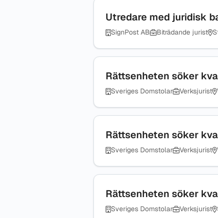
Utredare med juridisk 
SignPost AB
Biträdande jurist
S
Rättsenheten söker kval
Sveriges Domstolar
Verksjurist
Rättsenheten söker kval
Sveriges Domstolar
Verksjurist
Rättsenheten söker kval
Sveriges Domstolar
Verksjurist