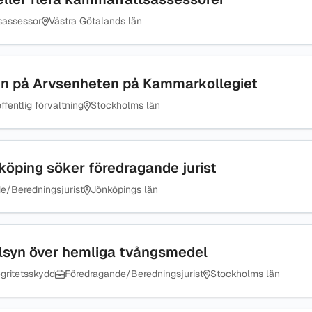
sassessor
Västra Götalands län
nen på Arvsenheten på Kammarkollegiet
ffentlig förvaltning
Stockholms län
nköping söker föredragande jurist
e/Beredningsjurist
Jönköpings län
tillsyn över hemliga tvångsmedel
gritetsskydd
Föredragande/Beredningsjurist
Stockholms län