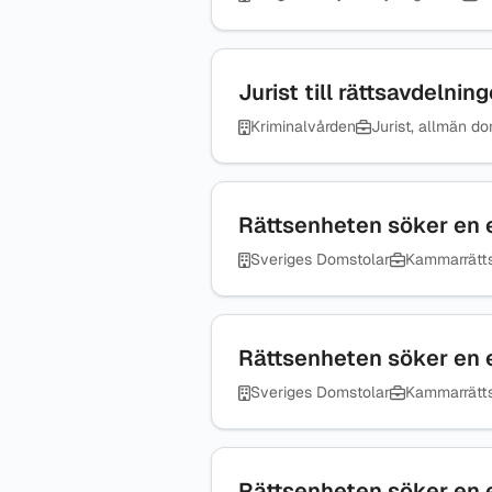
Jurist till rättsavdelni
Kriminalvården
Jurist, allmän do
Rättsenheten söker en 
Sveriges Domstolar
Kammarrätt
Rättsenheten söker en 
Sveriges Domstolar
Kammarrätt
Rättsenheten söker en 