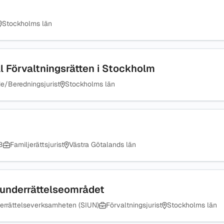
Stockholms län
ll Förvaltningsrätten i Stockholm
e/Beredningsjurist
Stockholms län
B
Familjerättsjurist
Västra Götalands län
arsunderrättelseområdet
derrättelseverksamheten (SIUN)
Förvaltningsjurist
Stockholms län