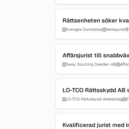
Rättsenheten söker kval
Sveriges Domstolar
Verksjurist
Affärsjurist till snabbv
Sway Sourcing Sweden AB
Affär
LO-TCO Rättsskydd AB sök
LO-TCO Rättsskydd Aktiebolag
F
Kvalificerad jurist med