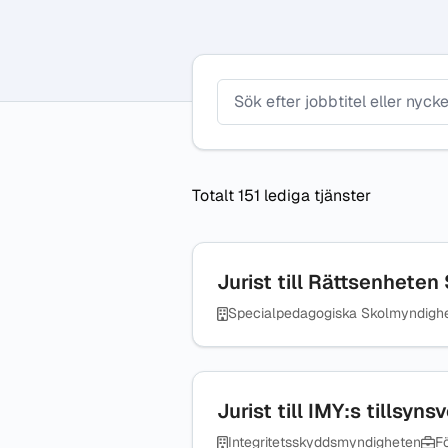
Plats
Yrke
Totalt 151 lediga tjänster
Jurist till Rättsenhete
Specialpedagogiska Skolmyndigh
Jurist till IMY:s tillsy
Integritetsskyddsmyndigheten
F