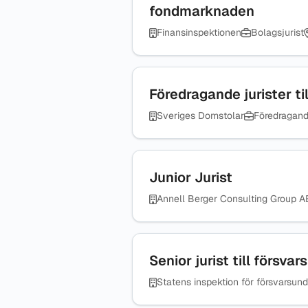
fondmarknaden
Finansinspektionen
Bolagsjurist
Föredragande jurister ti
Sveriges Domstolar
Föredragand
Junior Jurist
Annell Berger Consulting Group A
Senior jurist till försv
Statens inspektion för försvarsun