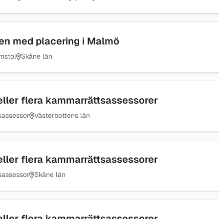
ngen med placering i Malmö
mstol
Skåne län
eller flera kammarrättsassessorer
sassessor
Västerbottens län
eller flera kammarrättsassessorer
sassessor
Skåne län
eller flera kammarrättsassessorer