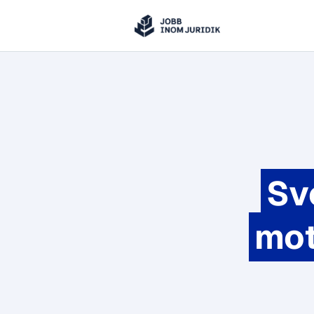
Jobbinomjuridik
Hoppa till innehåll
Sv
mot