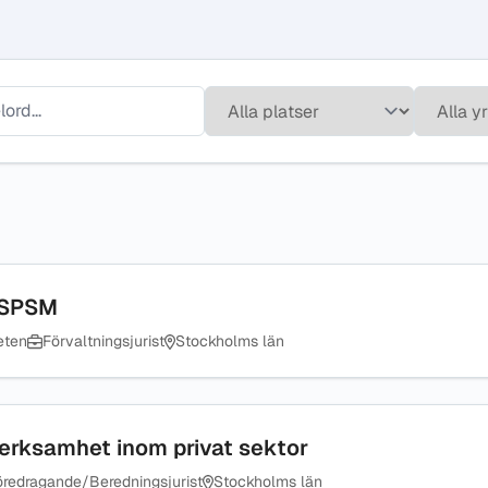
n SPSM
eten
Förvaltningsjurist
Stockholms län
nsverksamhet inom privat sektor
öredragande/Beredningsjurist
Stockholms län