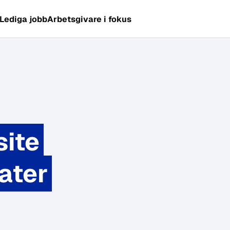
Lediga jobb
Arbetsgivare i fokus
site
ater