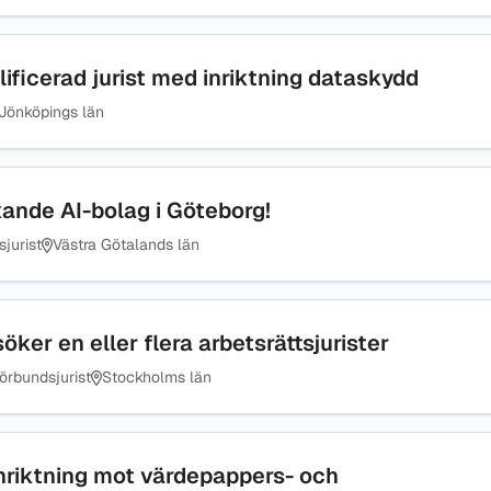
ificerad jurist med inriktning dataskydd
Jönköpings län
äxande AI-bolag i Göteborg!
sjurist
Västra Götalands län
er en eller flera arbetsrättsjurister
örbundsjurist
Stockholms län
 inriktning mot värdepappers- och