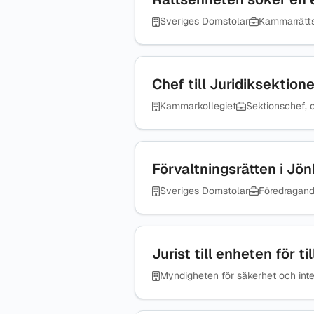
Sveriges Domstolar
Kammarrätt
Chef till Juridiksektio
Kammarkollegiet
Sektionschef, o
Förvaltningsrätten i Jö
Sveriges Domstolar
Föredragand
Jurist till enheten för 
Myndigheten för säkerhet och inte