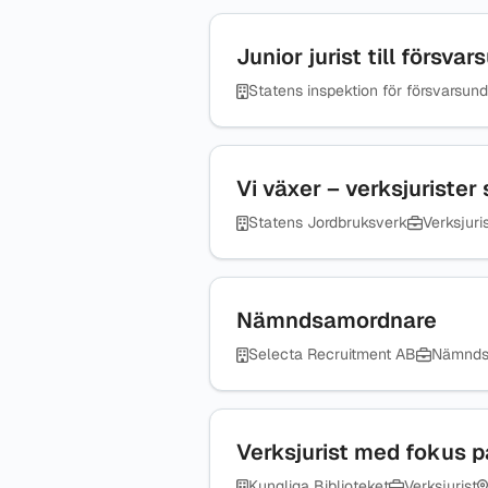
Junior jurist till försv
Statens inspektion för försvarsun
Vi växer – verksjurister
Statens Jordbruksverk
Verksjuri
Nämndsamordnare
Selecta Recruitment AB
Nämndse
Verksjurist med fokus på
Kungliga Biblioteket
Verksjurist