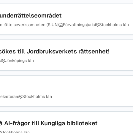
arsunderrättelseområdet
derrättelseverksamheten (SIUN)
Förvaltningsjurist
Stockholms län
 sökes till Jordbruksverkets rättsenhet!
st
Jönköpings län
kreterare
Stockholms län
 AI-frågor till Kungliga biblioteket
Stockholms län