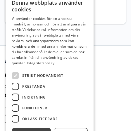
Denna webbplats använder
Skattejurist
Örebro län
cookies
Heltid
Sök senast: 06 september 2026
Vi använder cookies för att anpassa
innehåll, annonser och för att analysera vår
trafik. Vi delar också information om din
användning av vår webbplats med våra
reklam- och analyspartners som kan
kombinera den med annan information som
Sidfot
du har tillhandahållit dem eller som de har
samlat in från din användning av deras
tjänster.
Integritetspolicy
Kontakt
STRIKT NÖDVÄNDIGT
PRESTANDA
Om oss
Övrigt
INRIKTNING
Jobb inom pedagogik
FUNKTIONER
Jobb inom farmaci
OKLASSIFICERADE
Jobb inom ekonomi