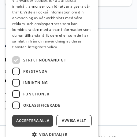
Vi använder cookies för att anpassa
innehåll, annonser och för att analysera vår
trafik. Vi delar också information om din
användning av vår webbplats med våra
reklam- och analyspartners som kan
kombinera den med annan information som
Sidfot
du har tillhandahållit dem eller som de har
samlat in från din användning av deras
tjänster.
Integritetspolicy
Kontakt
STRIKT NÖDVÄNDIGT
PRESTANDA
Om oss
Övrigt
INRIKTNING
Jobb inom pedagogik
FUNKTIONER
Jobb inom farmaci
OKLASSIFICERADE
Jobb inom ekonomi
ACCEPTERA ALLA
AVVISA ALLT
VISA DETALJER