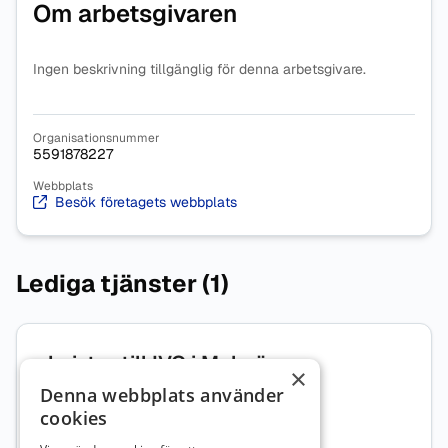
Om arbetsgivaren
Ingen beskrivning tillgänglig för denna arbetsgivare.
Organisationsnummer
5591878227
Webbplats
Besök företagets webbplats
Lediga tjänster (1)
Jurister till IVO i Malmö
×
Denna webbplats använder
Jurist, förvaltningsdomstol
Skåne län
cookies
Sök senast: 22 november 2026