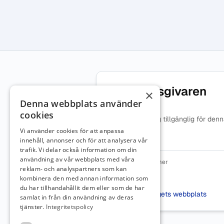
Om arbetsgivaren
×
Denna webbplats använder
cookies
Ingen beskrivning tillgänglig för den
arbetsgivare.
Vi använder cookies för att anpassa
innehåll, annonser och för att analysera vår
trafik. Vi delar också information om din
användning av vår webbplats med våra
Organisationsnummer
reklam- och analyspartners som kan
5566957444
kombinera den med annan information som
Webbplats
du har tillhandahållit dem eller som de har
Besök företagets webbplats
samlat in från din användning av deras
tjänster.
Integritetspolicy