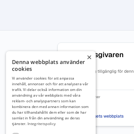
Om arbetsgivaren
×
Denna webbplats använder
cookies
Ingen beskrivning tillgänglig för den
arbetsgivare.
Vi använder cookies för att anpassa
innehåll, annonser och för att analysera vår
trafik. Vi delar också information om din
användning av vår webbplats med våra
Organisationsnummer
reklam- och analyspartners som kan
2021002627
kombinera den med annan information som
Webbplats
du har tillhandahållit dem eller som de har
Besök företagets webbplats
samlat in från din användning av deras
tjänster.
Integritetspolicy