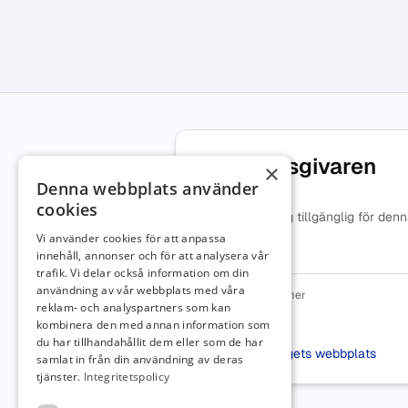
Om arbetsgivaren
×
Denna webbplats använder
cookies
Ingen beskrivning tillgänglig för den
arbetsgivare.
Vi använder cookies för att anpassa
innehåll, annonser och för att analysera vår
trafik. Vi delar också information om din
användning av vår webbplats med våra
Organisationsnummer
reklam- och analyspartners som kan
5567420731
kombinera den med annan information som
Webbplats
du har tillhandahållit dem eller som de har
Besök företagets webbplats
samlat in från din användning av deras
tjänster.
Integritetspolicy